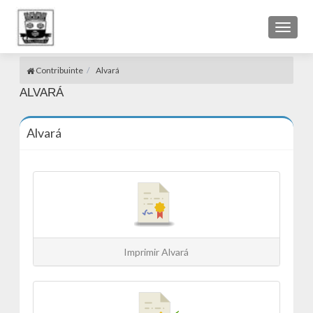
Toggl
naviga
Contribuinte
Alvará
ALVARÁ
Alvará
Imprimir Alvará