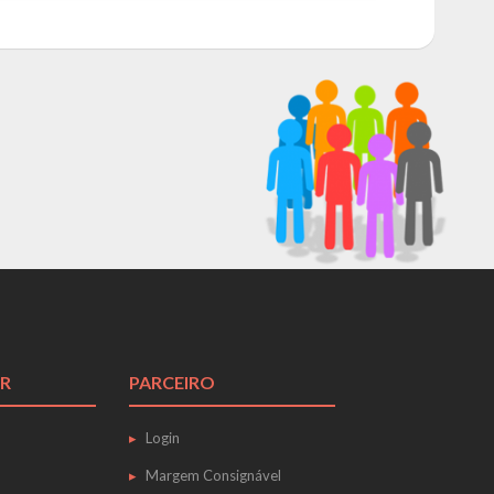
R
PARCEIRO
Login
Margem Consignável