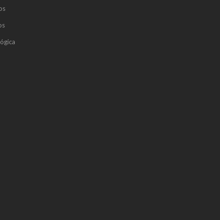
os
os
ógica