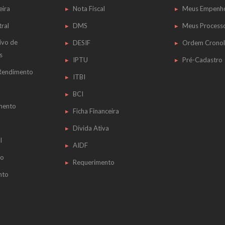
eira
Nota Fiscal
Meus Empenh
tral
DMS
Meus Process
ivo de
DESIF
Ordem Cronol
s
IPTU
Pré-Cadastro
 Rendimento
ITBI
BCI
mento
Ficha Financeira
Dívida Ativa
l
AIDF
do
Requerimento
nto