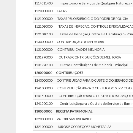
1114511400
Imposto sobre Serviços de Qualquer Natureza - IS
1120000000
TAXAS
1121000000
TAXAS PELO EXERCÍCIO DO PODER DE POLÍCIA
1121010000
TAXAS DE INSPEÇÃO, CONTROLE E FISCALIZAÇÃ
1121010100
Taxas de Inspeção, Controle e Fiscalização - Prin
1130000000
CONTRIBUIÇÃO DE MELHORIA
1131000000
CONTRIBUIÇÃO DE MELHORIA
1131990000
OUTRAS CONTRIBUIÇÕES DE MELHORIA
1131990100
Outras Contribuições de Melhoria - Principal
1200000000
CONTRIBUIÇÕES
1240000000
CONTRIBUIÇÃO PARA O CUSTEIO DO SERVIÇO DE
1241000000
CONTRIBUIÇÃO PARA O CUSTEIO DO SERVIÇO DE
1241500000
CONTRIBUIÇÃO PARA O CUSTEIO DO SERVIÇO D
1241500100
Contribuição para o Custeio do Serviço de Ilumina
1300000000
RECEITA PATRIMONIAL
1320000000
VALORES MOBILIÁRIOS
1321000000
JUROS E CORREÇÕES MONETÁRIAS