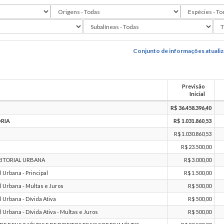
Conjunto de informações atuali
Previsão
Inicial
R$ 36.458.396,40
ORIA
R$ 1.031.860,53
R$ 1.030.860,53
R$ 23.500,00
RITORIAL URBANA
R$ 3.000,00
 Urbana - Principal
R$ 1.500,00
 Urbana - Multas e Juros
R$ 500,00
 Urbana - Dívida Ativa
R$ 500,00
Urbana - Dívida Ativa - Multas e Juros
R$ 500,00