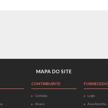
MAPA DO SITE
CONTRIBUINTE
FORNECEDO
Certidão
Login
ue
Alvará
Área Restrita