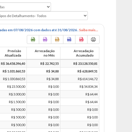
zadas em 07/08/2026 com dados até 31/08/2026 .
Saiba mais...
Previsão
Arrecadação
Arrecadação
Atualizada
no Mês
Acumulado
R$ 36.458.396,40
R$ 22.742,55
R$ 23.128.550,81
R$ 1.031.860,53
R$ 34,88
R$ 628.849,51
R$ 1.030.860,53
R$ 34,88
R$ 614.146,72
R$ 23.500,00
R$ 0,00
R$ 54.834,34
R$ 3.000,00
R$ 0,00
R$ 64,44
R$ 1.500,00
R$ 0,00
R$ 64,44
R$ 500,00
R$ 0,00
R$ 0,00
R$ 500,00
R$ 0,00
R$ 0,00
R$ 500,00
R$ 0,00
R$ 0,00