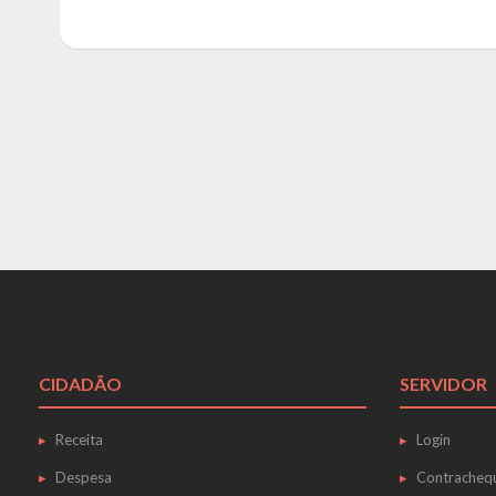
CIDADÃO
SERVIDOR
Receita
Login
Despesa
Contracheq