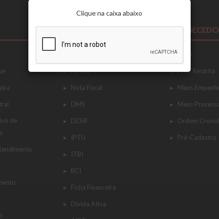
MAPA DO SITE
Clique na caixa abaixo
CONTRIBUINTE
FORNECEDO
Certidão
Login
ue
Alvará
Área Restrita
eira
Nota Fiscal
Meus Empenh
tral
DMS
Meus Process
ivo de
DESIF
Ordem Cronol
s
IPTU
Pré-Cadastro
 Rendimento
ITBI
BCI
mento
Ficha Financeira
Dívida Ativa
l