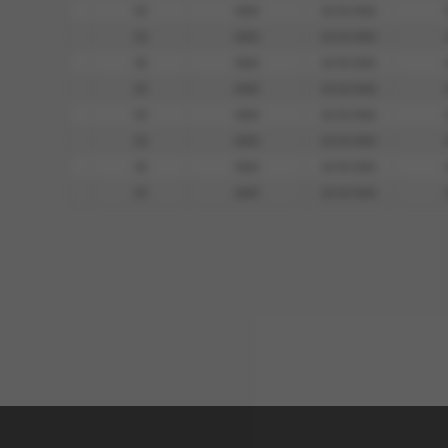
00
0000
01/01/0001
00
0000
01/01/0001
00
0000
01/01/0001
00
0000
01/01/0001
00
0000
01/01/0001
00
0000
01/01/0001
00
0000
01/01/0001
00
0000
01/01/0001