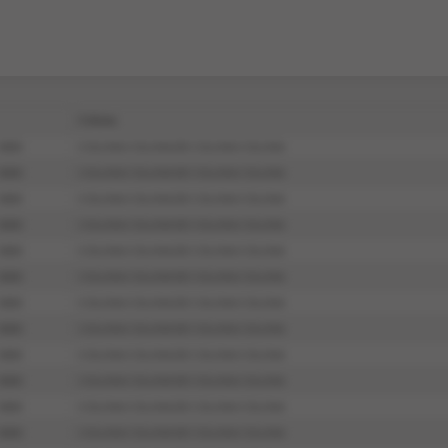
Coluna
0000
COLUNA COLUNA DE COLUNA COLUNA
0000
COLUNA COLUNA DE COLUNA COLUNA
0000
COLUNA COLUNA DE COLUNA COLUNA
0000
COLUNA COLUNA DE COLUNA COLUNA
0000
COLUNA COLUNA DE COLUNA COLUNA
0000
COLUNA COLUNA DE COLUNA COLUNA
0000
COLUNA COLUNA DE COLUNA COLUNA
0000
COLUNA COLUNA DE COLUNA COLUNA
0000
COLUNA COLUNA DE COLUNA COLUNA
0000
COLUNA COLUNA DE COLUNA COLUNA
0000
COLUNA COLUNA DE COLUNA COLUNA
0000
COLUNA COLUNA DE COLUNA COLUNA