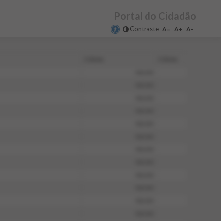
Portal do Cidadão
Contraste
A=
A+
A-
Coluna
Coluna
C
R$ 0,00
R$ 0,00
R$ 0,00
R$ 0,00
R$ 0,00
R$ 0,00
R$ 0,00
R$ 0,00
R$ 0,00
R$ 0,00
R$ 0,00
R$ 0,00
R$ 0,00
R$ 0,00
R$ 0,00
R$ 0,00
R$ 0,00
R$ 0,00
R$ 0,00
R$ 0,00
R$ 0,00
R$ 0,00
R$ 0,00
R$ 0,00