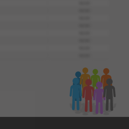
R$ 0,00
R$ 0,00
R$ 0,00
R$ 0,00
R$ 0,00
R$ 0,00
R$ 0,00
R$ 0,00
R$ 0,00
R$ 0,00
R$ 0,00
R$ 0,00
R$ 0,00
R$ 0,00
R$ 0,00
R$ 0,00