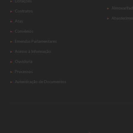
Licitações
Almoxarifa
Contratos
Abastecime
Atas
Convênios
Emendas Parlamentares
Acesso à Informação
Ouvidoria
Processos
Autenticação de Documentos