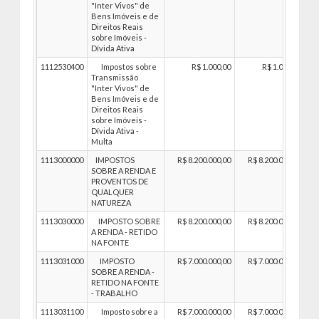
"Inter Vivos" de
Bens Imóveis e de
Direitos Reais
sobre Imóveis -
Dívida Ativa
1112530400
Impostos sobre
R$ 1.000,00
R$ 1.000,00
Transmissão
"Inter Vivos" de
Bens Imóveis e de
Direitos Reais
sobre Imóveis -
Dívida Ativa -
Multa
1113000000
IMPOSTOS
R$ 8.200.000,00
R$ 8.200.000,00
SOBRE A RENDA E
PROVENTOS DE
QUALQUER
NATUREZA
1113030000
IMPOSTO SOBRE
R$ 8.200.000,00
R$ 8.200.000,00
A RENDA - RETIDO
NA FONTE
1113031000
IMPOSTO
R$ 7.000.000,00
R$ 7.000.000,00
SOBRE A RENDA -
RETIDO NA FONTE
- TRABALHO
1113031100
Imposto sobre a
R$ 7.000.000,00
R$ 7.000.000,00