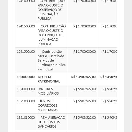
1241000000
CONTRIBUIÇÃO
R$ 1.700.000,00
R$ 1.700.000,00
PARA O CUSTEIO
DO SERVIÇO DE
ILUMINAÇÃO
PÚBLICA
1241500000
CONTRIBUIÇÃO
R$ 1.700.000,00
R$ 1.700.000,00
PARA O CUSTEIO
DO SERVIÇO DE
ILUMINAÇÃO
PÚBLICA
1241500100
Contribuição
R$ 1.700.000,00
R$ 1.700.000,00
para o Custeio do
Serviço de
Iluminação Pública
- Principal
1300000000
RECEITA
R$ 13.909.522,00
R$ 13.909.522,00
PATRIMONIAL
1320000000
VALORES
R$ 5.909.522,00
R$ 5.909.522,00
MOBILIÁRIOS
1321000000
JUROS E
R$ 5.909.522,00
R$ 5.909.522,00
CORREÇÕES
MONETÁRIAS
1321010000
REMUNERAÇÃO
R$ 5.909.522,00
R$ 5.909.522,00
DE DEPÓSITOS
BANCÁRIOS