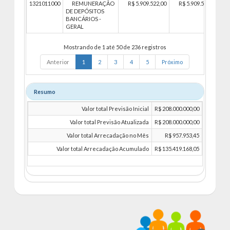
1321011000
REMUNERAÇÃO
R$ 5.909.522,00
R$ 5.909.522,00
DE DEPÓSITOS
BANCÁRIOS -
GERAL
Mostrando de 1 até 50 de 236 registros
Anterior
1
2
3
4
5
Próximo
Resumo
Valor total Previsão Inicial
R$ 208.000.000,00
Valor total Previsão Atualizada
R$ 208.000.000,00
Valor total Arrecadação no Mês
R$ 957.953,45
Valor total Arrecadação Acumulado
R$ 135.419.168,05