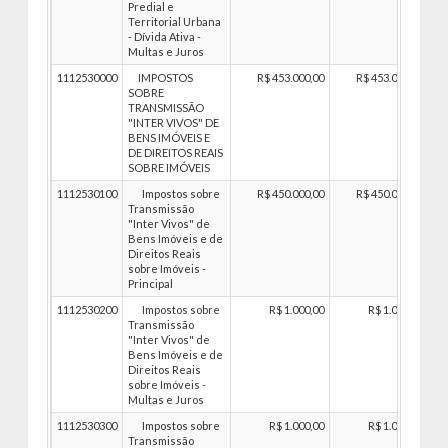
Predial e
Territorial Urbana
- Dívida Ativa -
Multas e Juros
1112530000
IMPOSTOS
R$ 453.000,00
R$ 453.000,00
SOBRE
TRANSMISSÃO
"INTER VIVOS" DE
BENS IMÓVEIS E
DE DIREITOS REAIS
SOBRE IMÓVEIS
1112530100
Impostos sobre
R$ 450.000,00
R$ 450.000,00
Transmissão
"Inter Vivos" de
Bens Imóveis e de
Direitos Reais
sobre Imóveis -
Principal
1112530200
Impostos sobre
R$ 1.000,00
R$ 1.000,00
Transmissão
"Inter Vivos" de
Bens Imóveis e de
Direitos Reais
sobre Imóveis -
Multas e Juros
1112530300
Impostos sobre
R$ 1.000,00
R$ 1.000,00
Transmissão