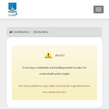
Toggl
naviga
Contribuinte
Dívida Ativa
AVISO
O serviço solicitado está indisponível ou não foi
contratado pelo órgão
Por favor pedimos que volte mais tarde e agradecemos
sua compreensão.