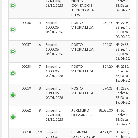
12160004,
NUNES
Série: 1, UF:
16/12/2025
COMERCIO E
SE, Data:
TECNOLOGIA
09/01/2025
LTDA
00056
5
Empenho:
POSTO
230,46
Nº: 2708,
1050006,
VITORIA LTDA
Série: 4, UF:
05/01/2026
SE, Data:
02/02/2026
00057
6
Empenho:
POSTO
454,03
Nº: 2663,
1050006,
VITORIA LTDA
Série: 4, UF:
05/01/2026
SE, Data:
26/01/2026
00058
7
Empenho:
POSTO
354,20
Nº: 2585,
1050006,
VITORIA LTDA
Série: 4, UF:
05/01/2026
SE, Data:
12/01/2026
00059
8
Empenho:
POSTO
394,06
Nº: 2627,
1050006,
VITORIA LTDA
Série: 4, UF:
05/01/2026
SE, Data:
19/01/2026
00062
9
Empenho:
J J RIBEIRO
38.025,00
Nº: 63,
12230001,
DOS SANTOS
Série: 1, UF:
23/12/2025
SE, Data:
05/02/2026
00118
10
Empenho:
ESTANCIA
4.621,25
Nº: 4835,
2250001,
COMÉRCIO DE
Série: 1, UF: