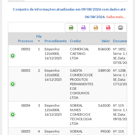
Conjunto de informações atualizadas em 09/08/2026
com dados até
06/08/2026
.
Saiba mais...
Fila
Processo
Procedimento
Credor
Valor
Documento
00052
1
Empenho:
COMERCIAL
8.060,00
Nº: 1852,
12160001,
CAETANO
Série: 1, UF:
16/12/2025
LTDA
SE, Data:
07/01/2026
00053
2
Empenho:
GADITA
3.889,00
Nº: 1208,
12160002,
COMERCIO DE
Série: 1, UF:
16/12/2025
PRODUTOS
SE, Data:
PERMANENTES
17/12/2025
E DE
CONSUMOS
LTDA
00054
3
Empenho:
SOBRAL
5.630,00
Nº: 119,
12160004,
NUNES
Série: 1, UF:
16/12/2025
COMERCIO E
SE, Data:
TECNOLOGIA
09/01/2026
LTDA
00055
4
Empenho:
SOBRAL
990,00
Nº: 119,