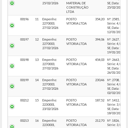
25/02/2026
MATERIAL DE
SE, Data:
CONSTRUÇÃO
25/02/2026
LTDA
00196
11
Empenho:
POSTO
354,20
Nº: 2585,
2270003,
VITORIA LTDA
Série: 4, UF:
27/02/2026
SE, Data:
12/01/2026
00197
12
Empenho:
POSTO
394,06
Nº: 2627,
2270003,
VITORIA LTDA
Série: 4, UF:
27/02/2026
SE, Data:
19/01/2026
00198
13
Empenho:
POSTO
454,03
Nº: 2663,
2270003,
VITORIA LTDA
Série: 4, UF:
27/02/2026
SE, Data:
26/01/2026
00199
14
Empenho:
POSTO
230,46
Nº: 2708,
2270003,
VITORIA LTDA
Série: 4, UF:
27/02/2026
SE, Data:
02/02/2026
00212
15
Empenho:
POSTO
187,52
Nº: 1412,
2230001,
VITORIA LTDA
Série: 3, UF:
23/02/2026
SE, Data:
18/03/2026
00213
16
Empenho:
POSTO
212,70
Nº: 1826,
2230001,
VITORIA LTDA
Série: 3, UF: