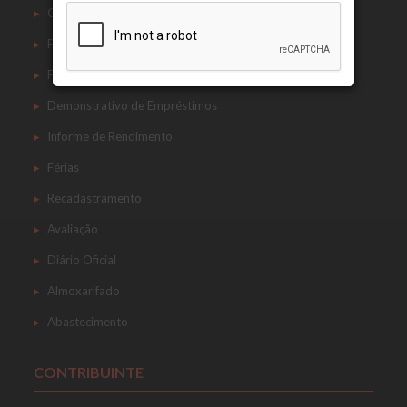
Contracheque
Ficha Financeira
Ficha Cadastral
Demonstrativo de Empréstimos
Informe de Rendimento
Férias
Recadastramento
Avaliação
Diário Oficial
Almoxarifado
Abastecimento
CONTRIBUINTE