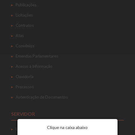
Publicações
Licitações
Contratos
Atas
Convênios
Emendas Parlamentares
Acesso à Informação
Ouvidoria
Processos
Autenticação de Documentos
SERVIDOR
Clique na caixa abaixo
Login