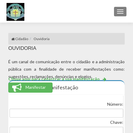
Toggl
naviga
Cidadão
Ouvidoria
OUVIDORIA
É um canal de comunicação entre o cidadão e a administração
pública com a finalidade de receber manifestações como:
sugestões, reclamações, denúncias e elogios.
Clique aqui para cadastrar a sua manifestação
Consulte a sua Manifestação
Manifestar
Número:
Chave: