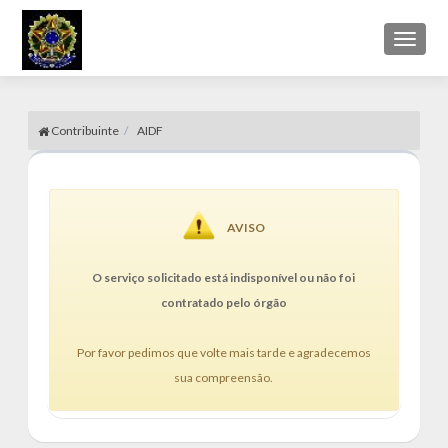
Toggl
naviga
Contribuinte
AIDF
AVISO
O serviço solicitado está indisponível ou não foi
contratado pelo órgão
Por favor pedimos que volte mais tarde e agradecemos
sua compreensão.