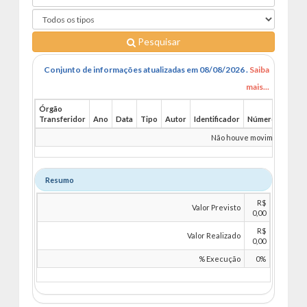
Pesquisar
Conjunto de informações atualizadas em 08/08/2026 .
Saiba
mais...
Órgão
Transferidor
Ano
Data
Tipo
Autor
Identificador
Número
Benefi
Não houve movimentações 
Resumo
R$
Valor Previsto
0,00
R$
Valor Realizado
0,00
% Execução
0%