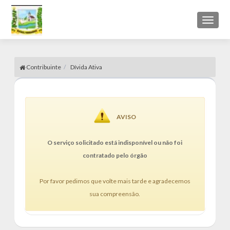
Toggl
naviga
Contribuinte
Dívida Ativa
AVISO
O serviço solicitado está indisponível ou não foi
contratado pelo órgão
Por favor pedimos que volte mais tarde e agradecemos
sua compreensão.